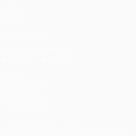
fr.UEFA.com
Fondation
UEFA pour
l'enfance
SUIVEZ-NOUS SUR
Télécharger l'appli officielle
Vie privée
Conditions d'utilisation
Politique de cookies
Paramètres des cookies
© 1998-2026 UEFA. Tous droits réservés.
La désignation UEFA, le logo de l'UEFA et toutes les marques liées