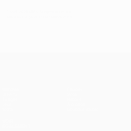
© 1998-2026 UEFA. All rights reserved.
Mis à jour le: jeudi 17 septembre 2009
UEFA Europa League
Matches
Équipes
UEFA.tv
Infos
Tirages
Histoire
Jeux
À propos
Stats
Boutique (clubs)
VOIR
ÉGALEMENT