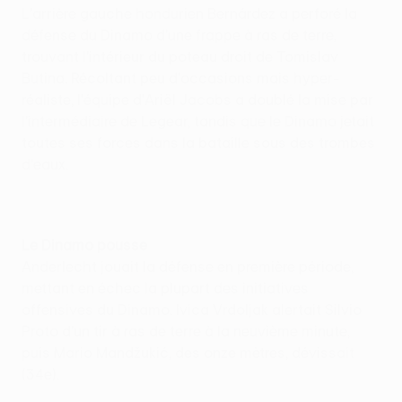
L'arrière gauche hondurien Bernárdez a perforé la
défense du Dinamo d'une frappe à ras de terre,
trouvant l'intérieur du poteau droit de Tomislav
Butina. Récoltant peu d'occasions mais hyper-
réaliste, l'équipe d'Ariël Jacobs a doublé la mise par
l'intermédiaire de Legear, tandis que le Dinamo jetait
toutes ses forces dans la bataille sous des trombes
d'eaux.
Le Dinamo pousse
Anderlecht jouait la défense en première période,
mettant en échec la plupart des initiatives
offensives du Dinamo. Ivica Vrdoljak alertait Silvio
Proto d'un tir à ras de terre à la neuvième minute,
puis Mario Mandžukić, des onze mètres, dévissait
(34e).