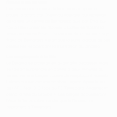
Frappe à ras de terre
Les visiteurs sortaient de leur réserve après la
pause, d'abord par Cheikhou Kouyaté, qui reprenait
de la tête un centre de Bernárdez, puis par Etto, qui
faisait frissonner les travées croates en frôlant la
transversale de Proto. L'ouverture du score sur coup
franc de Bernárdez n'était que la suite logique de ces
prémisses, exacerbant la frustration du Dinamo.
Les remplaçants à la fête
Le Dinamo se projetait en avant afin d'égaliser, mais
se faisait surprendre en contre à deux minutes du
terme, sur une longue course du remplaçant Romelu
Lukako qui servait son acolyte Legear. Après le nul
de l'AFC Ajax 0-0 face au FC Timişoara, Anderlecht
prend la tête du Groupe A. Les Belges accueilleront
l'Ajax le 1er octobre, tandis que le Dinamo se
déplacera à Timişoara.