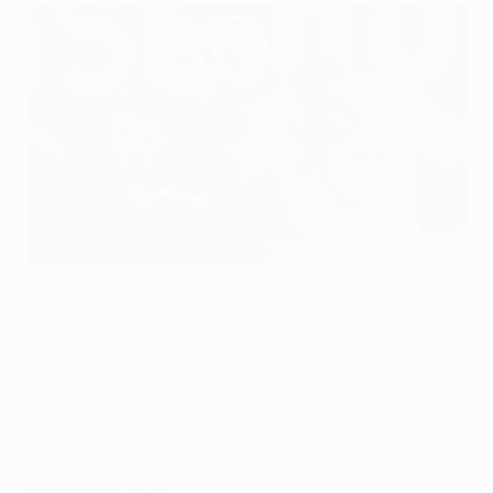
Choc aérien entre Mario Mandžukić (NK Dinamo Zagreb) et
Cheikhou Kouyaté (RSC Anderlecht)
©Getty Images
Le coup franc de Víctor Bernárdez à la 74e minute a
calmé les ardeurs du NK Dinamo Zagreb dans le
match d'ouverture du Groupe A de l'UEFA Europa
League. Jonathan Legear a doublé la mise pour le
RSC Anderlecht sous une pluie torrentielle.
Le réalisme belge