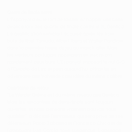
Quart de finale serré
L'Espanyol a eu le tort de laisser échapper une belle
avance lors des quarts de finale contre le SL Benfica.
La qualification semblait acquise après les trois
buts de Raúl Tamudo, Albert Riera et Walter Pandiani
dans la première heure de jeu au match aller. Mais
les visiteurs portugais ripostaient en inscrivant
rapidement deux buts. L'Espanyol imposait le nul 0-0
à l'Estádio da Luz, et peut aujourd'hui affronter un
adversaire que Valverde considère du même calibre.
Capitaine de retour
"Le Werder Brême est du même niveau que Benfica.
Mais les rencontres de demi-finale sont toujours
ouvertes, et nous pensons vraiment pouvoir nous
qualifier", a déclaré l'entraîneur, qui sera privé de ses
défenseurs Pablo Zabaleta et Francisco Chica et de
l'attaquant Luis García, tous suspendus. L'absence