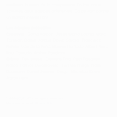
meilleurs buteurs de la compétition. En fait, nous
sommes deux équipes offensives. Ça devrait donner
un match intéressant."
Les équipes probables
Espanyol :
Gorka Iraizoz ; Jesús María Lacruz, Marc
Torrejón, Daniel Jarque, David García ; Francisco
Rufete, Iván de la Peña, Moisés Hurtado, Albert Riera ;
Raúl Tamudo, Walter Pandiani.
Brême :
Tim Wiese ; Clemens Fritz, Petri Pasanen,
Naldo, Patrick Owomoyela ; Torsten Frings, Frank
Baumann, Daniel Jensen ; Diego ; Miroslav Klose,
Aaron Hunt.
© 1998-2026 UEFA. All rights reserved.
Mis à jour le: jeudi 26 avril 2007