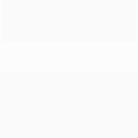
La chance sourit à l'Espanyol
UEFA Europa League
Matches
Équipes
UEFA.tv
Infos
Tirages
Histoire
Jeux
À propos
Stats
Boutique (clubs)