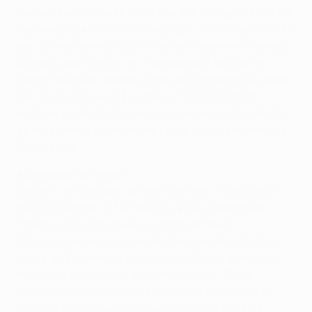
Jensen. Les visiteurs n'ont pas été trop gênés par les
blessures durant cette campagne, et contrairement à
leur adversaire espagnol, classé dixième en Primera
División, leur saison de championnat se passe
plutôt très bien. Jensen a trouvé le chemin des filets
lors de la victoire 3-1 contre le TSV Alemannia
Aachen vendredi dernier, qui a permis au Werder de
se maintenir à la deuxième place du classement de
Bundesliga.
Adversaire de valeur
Même si les assauts de ses hommes ont eu raison
de l'AZ Alkmaar 4-1 en quarts retour, l'entraîneur
Thomas Schaaf refuse le statut de favori.
"L'Espanyol joue à domicile, et est en demi-finales
parce qu'il l'a mérité. Ils ont battu Benfica en deux
manches parce qu'ils étaient meilleurs. Toute
l'équipe est dangereuse. Ils peuvent passer de la
défense à l'attaque très rapidement, et sont les