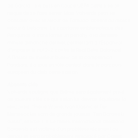
de García - six buts en Coupe UEFA cette saison -
risque de se faire sentir. Mais Valverde peut se
consoler avec le retour de Tamudo, absent au match
retour à Lisbonne. Le capitaine emblématique des
Periquitos a transformé un penalty à la dernière
minute dimanche dernier, permettant à l'Espanyol
d'imposer le nul 2-2 contre le Real Betis Balompié.
A l'instar du meilleur buteur de la compétition,
Pandiani, il a joué un rôle central dans le parcours
européen du club cette saison.
Absents clés
Valverde souligne que Brême sera également privé
de joueurs clés ce qui, selon lui, devrait équilibrer la
rencontre. "Pierre Wome, Ivan Klasnić et Per
Mertesacker sont de grands joueurs, Tim Borowski
aussi", estime-t-il. Le milieu international allemand
Borowski est victime d'un problème récurrent au
genou, et sera probablement remplacé par Daniel