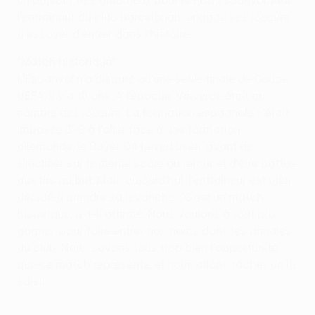
un objectif très ambitieux pour le RCD Espanyol. Mais
l'entraîneur du club barcelonais engage ses joueurs
à essayer d'entrer dans l'histoire.
"Match historique"
L'Espanyol n'a disputé qu'une seule finale de Coupe
UEFA, il y a 19 ans. A l'époque, Valverde était au
nombre des joueurs. La formation espagnole s'était
imposée 3-0 à l'aller face à une formation
allemande, le Bayer 04 Leverkusen, avant de
s'incliner sur le même score au retour et d'être battue
aux tirs au but. Mais aujourd'hui, l'entraîneur est bien
décidé à prendre sa revanche. "C'est un match
historique, a-t-il affirmé. Nous voulons à tout prix
gagner, pour faire entrer nos noms dans les annales
du club. Nous savons tous trop bien l'opportunité
que ce match représente, et nous allons tâcher de la
saisir."