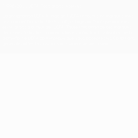
© 1998-2026 UEFA. Tous droits réservés.
La désignation UEFA, le logo de l'UEFA et toutes les marques liées
aux compétitions de l'UEFA sont protégés en tant que marques
et/ou droits d'auteur de l'UEFA. Toute utilisation de ces marques
déposées à des fins commerciales est interdite. L'utilisation de la
plate-forme UEFA.com implique que vous acceptez les Conditions
générales et les Dispositions en matière de vie privée.