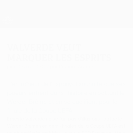
Passer
au
contenu
UEFA Europa League officielle
Obtenir
principal
Scores &amp; stats foot en direct
UEFA Europa League
Valverde veut
marquer les esprits
jeudi 26 avril 2007
par Richard Aikman
L'entraîneur de l'Espanyol souhaite que ses
joueurs entrent dans l'histoire en battant le
Werder Brême et en se qualifiant pour la
finale de la Coupe UEFA.
Ernesto Valverde ne se fait pas d'illusions : battre le
Werder Bremen en demi-finales de la Coupe UEFA est