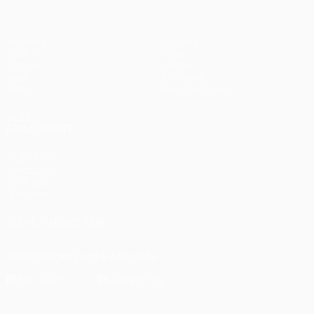
Matches
Équipes
UEFA.tv
Infos
Tirages
Histoire
Jeux
À propos
Stats
Boutique (clubs)
VOIR
ÉGALEMENT
fr.UEFA.com
Fondation
UEFA pour
l'enfance
SUIVEZ-NOUS SUR
Télécharger l'appli officielle