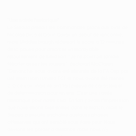
"Une soirée historique"
Le Steaua prenait les commandes grâce aux buts de
Nicolae Dica et Dorin Goian en début de rencontre,
mais Middlesbrough réduisait le score à 12 minutes
de la pause pour amorcer un incroyable
retournement de situation. "Je ne pourrais jamais
féliciter assez les joueurs", déclarait McClaren.
"Dimanche, nous avons été éliminés de la FA Cup par
(le) West Ham (United FC), et nous avons été menés
2-0 ce soir, mais ils ont fait preuve de caractère et
de détermination pour revenir. C'est une soirée
historique pour notre club. En fait, j'avais l'impression
que nous étions bien entrés dans le match, mais le
Steaua a ensuite enchaîné quelques phases
offensives qui ont semblé nous faire peur. Nous
devions les garder à distance, mais nous n'y