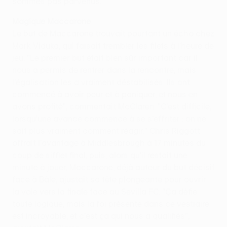
sommes pas parvenus."
Magique Maccarone
Le but de Maccarone trouvait pourtant un écho chez
Mark Viduka, qui faisait trembler les filets à l'heure de
jeu. "Le premier but était bien sûr important car il
nous a permis de rentrer dans la rencontre, mais
l'égalisation les a vraiment déstabilisés. Ils ont
commencé à avoir peur et à paniquer, et nous en
avons profité", commentait McClaren. "C'est difficile,
lorsqu'une avance commence à se s'effriter : on ne
sait plus vraiment comment réagir." Chris Riggott
offrait l'avantage à Middlesbrough à 17 minutes du
coup de sifflet final, puis, alors qu'il restait une
minute à jouer, Maccarone, déjà auteur du but décisif
face à Bâle, ajustait sa tête plongeante pour ouvrir
la voie vers la finale face au Sevilla FC. "Ça défie
toute logique, mais la foi présente dans ce vestiaire
est incroyable, et c'est ça qui nous a qualifiés",