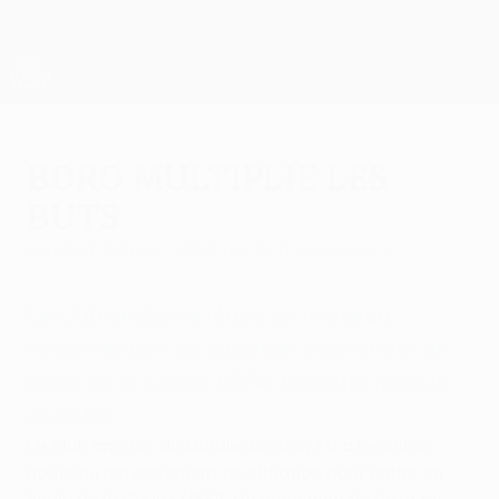
Passer
au
contenu
UEFA Europa League officielle
Obtenir
principal
Scores &amp; stats foot en direct
UEFA Europa League
Boro multiplie les
buts
vendredi 28 avril 2006
par Andrew Haslam
Le club anglais a réussi un nouveau
renversement de situation pour entrer en
finale de la Coupe UEFA. Un autre miracle
de la foi...
Le club anglais du Middlesbrough FC a réussi un
nouveau renversement de situation pour entrer en