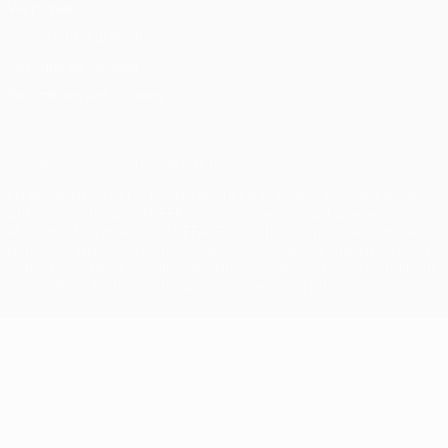
Vie privée
Conditions d'utilisation
Politique de cookies
Paramètres des cookies
© 1998-2026 UEFA. Tous droits réservés.
La désignation UEFA, le logo de l'UEFA et toutes les marques liées
aux compétitions de l'UEFA sont protégés en tant que marques
et/ou droits d'auteur de l'UEFA. Toute utilisation de ces marques
déposées à des fins commerciales est interdite. L'utilisation de la
plate-forme UEFA.com implique que vous acceptez les Conditions
générales et les Dispositions en matière de vie privée.