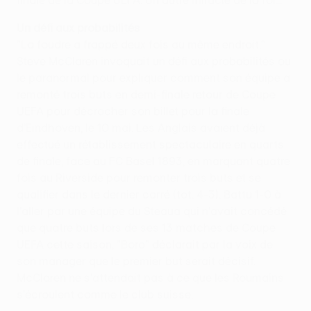
finale de la Coupe UEFA. Un autre miracle de la foi...
Un défi aux probabilités
"La foudre a frappé deux fois au même endroit."
Steve McClaren invoquait un défi aux probabilités ou
le paranormal pour expliquer comment son équipe a
remonté trois buts en demi-finale retour de Coupe
UEFA pour décrocher son billet pour la finale
d'Eindhoven, le 10 mai. Les Anglais avaient déjà
effectué un rétablissement spectaculaire en quarts
de finale, face au FC Basel 1893, en marquant quatre
fois au Riverside pour remonter trois buts et se
qualifier dans le dernier carré (tot. 4-3). Battu 1-0 à
l'aller par une équipe du Steaua qui n'avait concédé
que quatre buts lors de ses 13 matches de Coupe
UEFA cette saison, "Boro" déclarait par la voix de
son manager que le premier but serait décisif.
McClaren ne s'attendait pas à ce que les Roumains
s'écroulent comme le club suisse.