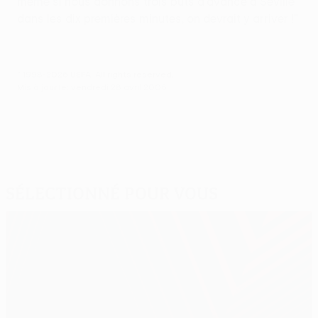
même si nous donnons trois buts d'avance à Séville
dans les dix premières minutes, on devrait y arriver !"
© 1998-2026 UEFA. All rights reserved.
Mis à jour le: vendredi 28 avril 2006
Sélectionné pour vous