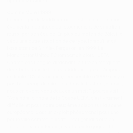
ajoutait McClaren.
Comme MU en 1999
Le manager de Middlesbrough est bien placé pour
évaluer la magnitude du retournement de situation
réussi par son équipe. En plus du match de Bâle, il a
vécu une autre situation de ce type, lorsqu'il était
l'assistant de Sir Alex Ferguson, en 1999. Le
Manchester United FC remportait alors l'UEFA
Champions League, arrachant le titre en marquant
deux buts dans le temps additionnel pour s'imposer
en finale. "C'est vrai que ça ressemble à 1999 : il n'y a
pas beaucoup de miracles dans le football, et nous,
nous en avons vécu deux en un mois", poursuivait-il.
"Atteindre la finale de la Coupe UEFA, c'est vraiment
difficile, et pour notre deuxième saison sur la scène
européenne, c'est un exploit phénoménal pour une
petite ville comme la nôtre. C'est génial d'être en
finale, mais maintenant, il va falloir la gagner. Et