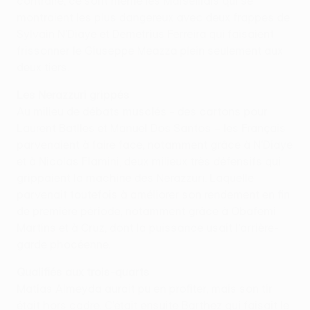
contraire, ce sont même les Marseillais qui se
montraient les plus dangereux avec deux frappes de
Sylvain N'Diaye et Demetrius Ferreira qui faisaient
frissonner le Giuseppe Meazza plein seulement aux
deux tiers.
Les Nerazzuri grippés
Au milieu de débats musclés - des cartons pour
Laurent Batlles et Manuel Dos Santos – les Français
parvenaient à faire face, notamment grâce à N'Diaye
et à Nicolas Flamini, deux milieux très défensifs qui
grippaient la machine des Nerazzuri. Laquelle
parvenait toutefois à améliorer son rendement en fin
de première période, notamment grâce à Obafemi
Martins et à Cruz, dont la puissance usait l'arrière-
garde phocéenne.
Qualifiés aux trois-quarts
Matías Almeyda aurait pu en profiter, mais son tir
était hors cadre. C'était ensuite Barthez qui faisait le