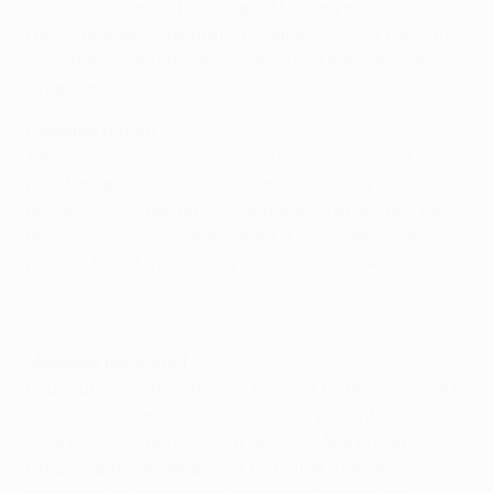
tenu le choc avant que Camel Meriem ne porte
l'estocade en fin de match. Jamais un club français
n'avait éliminé l'Inter en compétition européenne.
Chapeau !
Pression à froid
Alberto Zaccheroni, l'entraîneur milanais, avait
pourtant prévenu : "C'est un autre Inter qui jouera au
retour". "Zac" mettait ses menaces à exécution dès
le coup d'envoi en demandant à ses joueurs de
presser la défense à cinq bâtie par José Anigo.
Marseille reste cool
Pour autant, Fabien Bathez passait un premier quart
d'heure sans grande frayeur, s'interposant sans
effort sur des tentatives d'Obafemi Martins et Julio
Cruz, chargé de remplacer Christian Vieri. Au