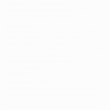
nécessaire sur un centre du remuant Andy van der
Meyde, histoire d'atteindre les trois quarts de la
confrontation en position de qualifié.
Recoba entre
A la reprise, Anigo, peut-être sûr de sa force faisait
entrer un deuxième attaquant, Steve Marlet, à la
place de Batlles. Zaccheroni jouait lui aussi
l'offensive en remplaçant Van der Meyde par Álvaro
Recoba. "El Chino", qui avait fait très mal au FC
Sochaux en 16es de finale, se signalait à la 65e
minute en adressant un coup franc bien négocié par
Fabien Barthez.
Un contre délivre l'OM
L'Inter poussait… et se découvrait. Les Marseillais
ouvraient le score, presque sans surprise, à 15
minutes de la fin. Un contre meurtrier mené par
Meriem avec l'involontaire complicité de Javier