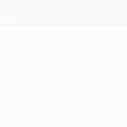
Passer
au
contenu
UEFA Europa League officielle
Obtenir
principal
Scores &amp; stats foot en direct
UEFA Europa League
L'OM sans trembler
mercredi 14 avril 2004
Inter – Marseille 0-1 (Total : 0-2)
Doublement vainqueurs, les Marseillais
accèdent logiquement aux demi-finales.
Le Newcastle United FC, qui accueillera Marseille la
semaine prochaine en demi-finales aller, devra se
méfier. Après avoir éliminé le Liverpool FC, le finaliste
1999 a ajouté l'Inter a son tableau de chasse avec
un bel aplomb. La défense d'airain de José Anigo a