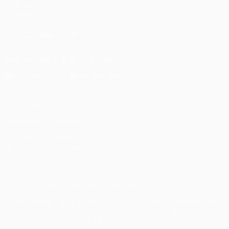
UEFA pour
l'enfance
SUIVEZ-NOUS SUR
Télécharger l'appli officielle
Vie privée
Conditions d'utilisation
Politique de cookies
Paramètres des cookies
© 1998-2026 UEFA. Tous droits réservés.
La désignation UEFA, le logo de l'UEFA et toutes les marques liées
aux compétitions de l'UEFA sont protégés en tant que marques
et/ou droits d'auteur de l'UEFA. Toute utilisation de ces marques