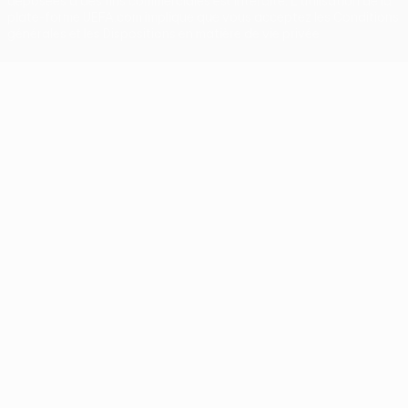
déposées à des fins commerciales est interdite. L'utilisation de la
plate-forme UEFA.com implique que vous acceptez les Conditions
générales et les Dispositions en matière de vie privée.