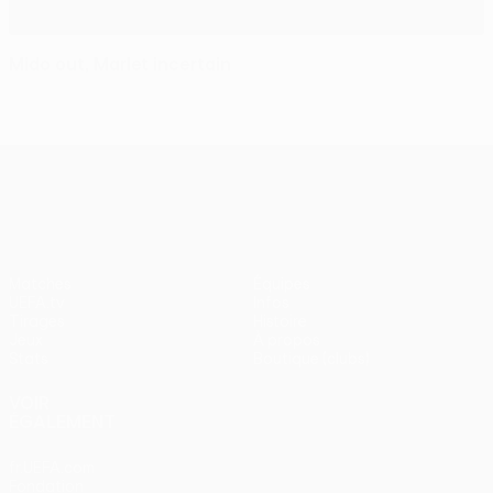
Mido out, Marlet incertain
UEFA Europa League
Matches
Équipes
UEFA.tv
Infos
Tirages
Histoire
Jeux
À propos
Stats
Boutique (clubs)
VOIR
ÉGALEMENT
fr.UEFA.com
Fondation