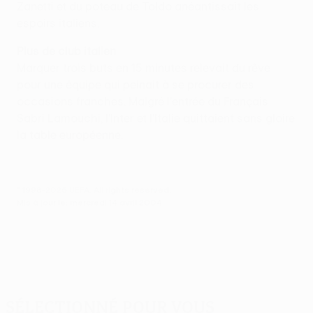
Zanetti et du poteau de Toldo anéantissait les
espoirs italiens.
Plus de club italien
Marquer trois buts en 15 minutes relevait du rêve
pour une équipe qui peinait à se procurer des
occasions franches. Malgré l'entrée du Français
Sabri Lamouchi, l'Inter et l'Italie quittaient sans gloire
la table européenne.
© 1998-2026 UEFA. All rights reserved.
Mis à jour le: mercredi 14 avril 2004
Sélectionné pour vous