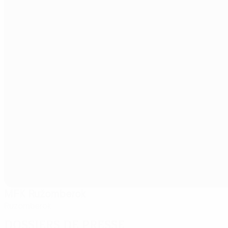
MFK Ružomberok
Ruzomberok
Dossiers de presse