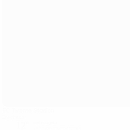
FC Twente Stadion
Enschede
12°
ciel nuageux
Le terrain est impeccable