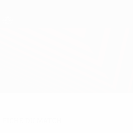
Passer
au
contenu
UEFA Europa League officielle
principal
Scores &amp; stats foot en direct
UEFA Europa League
Real Betis vs Rangers
Accueil
Direct
Infos de base
Fiche du match