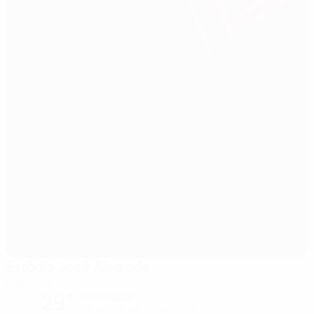
Estádio José Alvalade
Lisbonne
29°
ciel dégagé
Le terrain est impeccable