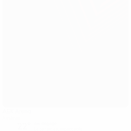
AEK Arena
Athènes
22°
ciel dégagé
Le terrain est impeccable