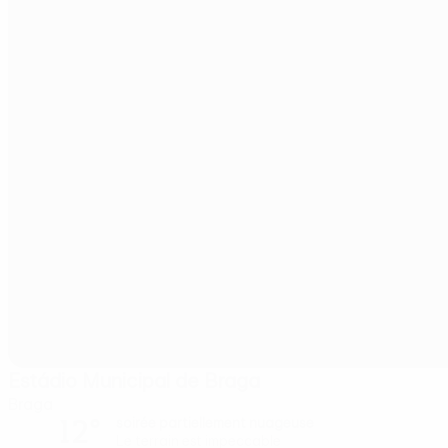
Estádio Municipal de Braga
Braga
12°
soirée partiellement nuageuse
Le terrain est impeccable