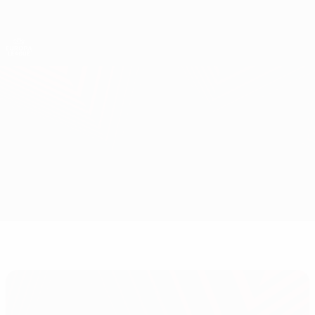
Passer
au
contenu
UEFA Europa League officielle
Obtenir
principal
Scores &amp; stats foot en direct
UEFA Europa League
Real Betis vs Celtic
Accueil
Direct
Infos de base