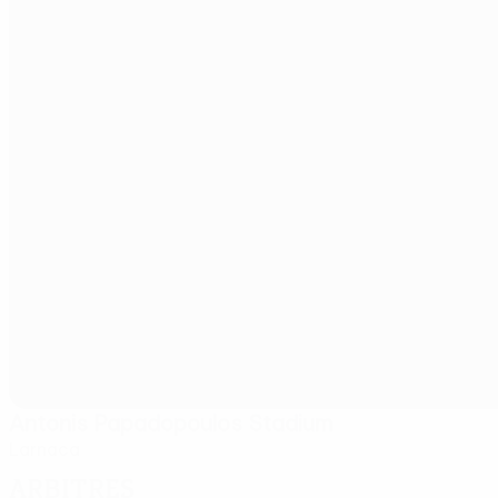
Antonis Papadopoulos Stadium
Larnaca
Arbitres