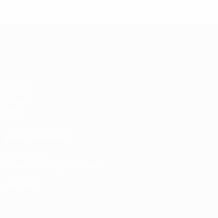
UEFA Europa League
Matches
UEFA.tv
Tirages
Jeux
Stats
VOIR ÉGALEMENT
fr.UEFA.com
Fondation UEFA pour l'enfance
LANGUES
Français
English
Français
Deutsch
Русский
Español
Itali