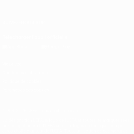
Français
English
Français
Deutsch
Русский
Español
Italiano
Português
SUIVEZ-NOUS SUR
Télécharger l'appli officielle
Vie privée
Conditions d'utilisation
Politique de cookies
Paramètres des cookies
© 1998-2026 UEFA. Tous droits réservés.
La désignation UEFA, le logo de l'UEFA et toutes les marques liées
aux compétitions de l'UEFA sont protégés en tant que marques
et/ou droits d'auteur de l'UEFA. Toute utilisation de ces marques