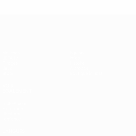
UEFA Europa League
Matches
Équipes
UEFA.tv
Infos
Tirages
Histoire
Jeux
À propos
Stats
Boutique (clubs)
VOIR
ÉGALEMENT
fr.UEFA.com
Fondation
UEFA pour
l'enfance
LANGUES