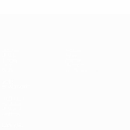
UEFA Europa League
Matches
Équipes
UEFA.tv
Infos
Tirages
Histoire
Jeux
À propos
Stats
Boutique (clubs)
VOIR
ÉGALEMENT
fr.UEFA.com
Fondation
UEFA pour
l'enfance
LANGUES