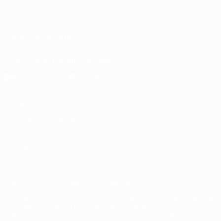
Français
English
Français
Deutsch
Русский
Español
Italiano
Português
SUIVEZ-NOUS SUR
Télécharger l'appli officielle
Vie privée
Conditions d'utilisation
Politique de cookies
Paramètres des cookies
© 1998-2026 UEFA. Tous droits réservés.
La désignation UEFA, le logo de l'UEFA et toutes les marques liées
aux compétitions de l'UEFA sont protégés en tant que marques
et/ou droits d'auteur de l'UEFA. Toute utilisation de ces marques