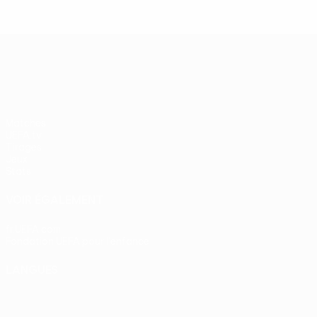
UEFA Europa League
Matches
UEFA.tv
Tirages
Jeux
Stats
VOIR ÉGALEMENT
fr.UEFA.com
Fondation UEFA pour l'enfance
LANGUES
Français
English
Français
Deutsch
Русский
Español
Itali