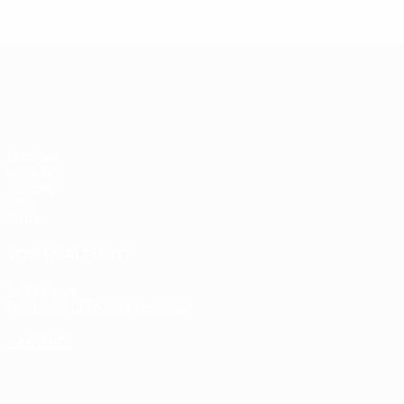
UEFA Europa League
Matches
UEFA.tv
Tirages
Jeux
Stats
VOIR ÉGALEMENT
fr.UEFA.com
Fondation UEFA pour l'enfance
LANGUES
Français
English
Français
Deutsch
Русский
Español
Itali