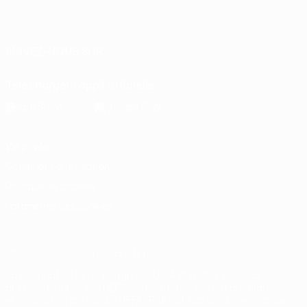
Français
English
Français
Deutsch
Русский
Español
Italiano
Português
SUIVEZ-NOUS SUR
Télécharger l'appli officielle
Vie privée
Conditions d'utilisation
Politique de cookies
Paramètres des cookies
© 1998-2026 UEFA. Tous droits réservés.
La désignation UEFA, le logo de l'UEFA et toutes les marques liées
aux compétitions de l'UEFA sont protégés en tant que marques
et/ou droits d'auteur de l'UEFA. Toute utilisation de ces marques