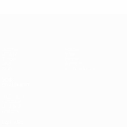
UEFA Europa League
Matches
Équipes
UEFA.tv
Infos
Tirages
Histoire
Jeux
À propos
Stats
Boutique (clubs)
VOIR
ÉGALEMENT
fr.UEFA.com
Fondation
UEFA pour
l'enfance
LANGUES