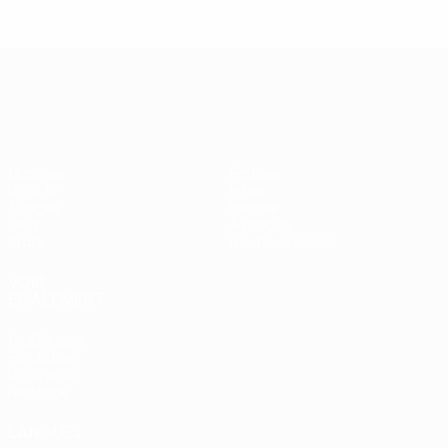
UEFA Europa League
Matches
Équipes
UEFA.tv
Infos
Tirages
Histoire
Jeux
À propos
Stats
Boutique (clubs)
VOIR
ÉGALEMENT
fr.UEFA.com
Fondation
UEFA pour
l'enfance
LANGUES