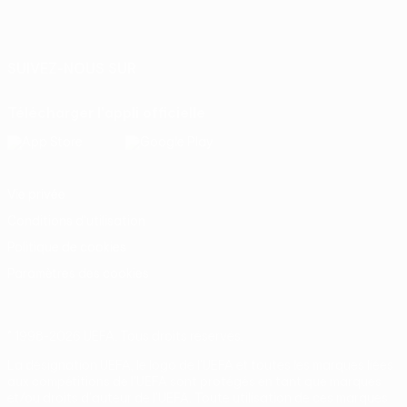
Français
English
Français
Deutsch
Русский
Español
Italiano
Português
SUIVEZ-NOUS SUR
Télécharger l'appli officielle
Vie privée
Conditions d'utilisation
Politique de cookies
Paramètres des cookies
© 1998-2026 UEFA. Tous droits réservés.
La désignation UEFA, le logo de l'UEFA et toutes les marques liées
aux compétitions de l'UEFA sont protégés en tant que marques
et/ou droits d'auteur de l'UEFA. Toute utilisation de ces marques