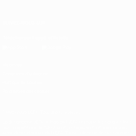
Français
English
Français
Deutsch
Русский
Español
Italiano
Português
SUIVEZ-NOUS SUR
Télécharger l'appli officielle
Vie privée
Conditions d'utilisation
Politique de cookies
Paramètres des cookies
© 1998-2026 UEFA. Tous droits réservés.
La désignation UEFA, le logo de l'UEFA et toutes les marques liées
aux compétitions de l'UEFA sont protégés en tant que marques
et/ou droits d'auteur de l'UEFA. Toute utilisation de ces marques