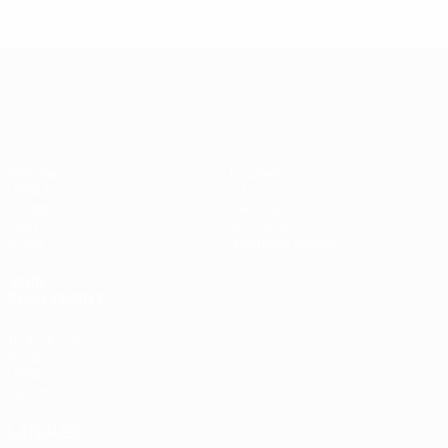
UEFA Europa League
Matches
Équipes
UEFA.tv
Infos
Tirages
Histoire
Jeux
À propos
Stats
Boutique (clubs)
VOIR
ÉGALEMENT
fr.UEFA.com
Fondation
UEFA pour
l'enfance
LANGUES