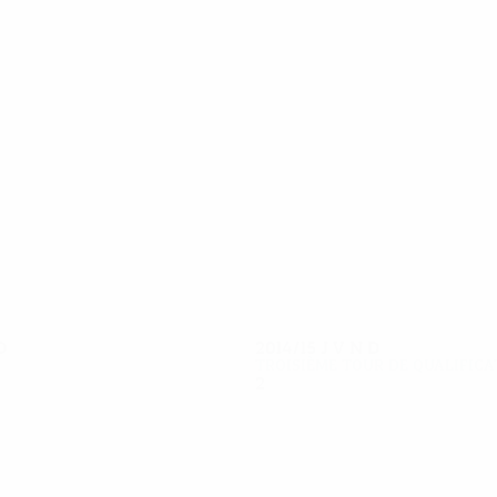
10
9
Lazaridis
Eduardo Brito
D
2014/15
J
V
N
D
Troisième tour de qualifica
2
1
0
1