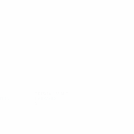
9
8
Pitu
Napoleoni
2013/14
J
V
N
D
tion
Barrages
2
1
0
1