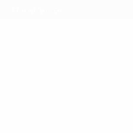
Atromitos FC
Meilleurs
buteurs
4
2
Manoussos
Papadopoulos
Plus grand nombre
de matches