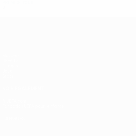
Premier tour
2
0
0
2
UEFA Europa League
Matches
UEFA.tv
Tirages
Jeux
Stats
VOIR ÉGALEMENT
fr.UEFA.com
Fondation UEFA pour l'enfance
LANGUES
Français
English
Français
Deutsch
Русский
Español
Itali