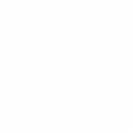
11
10
Umbides
Fitanidis
Matches joués
Années 2020
2019/20
J
V
N
D
Troisième tour de qualification
4
2
1
1
Années 2010
2018/19
J
V
N
D
2015/16
J
V
N
Deuxième tour de qualification
Barrages
2
0
1
1
4
2
0
2
2012/13
J
V
N
D
Barrages
2
0
1
1
Années 2000
2006/07
J
V
N
D