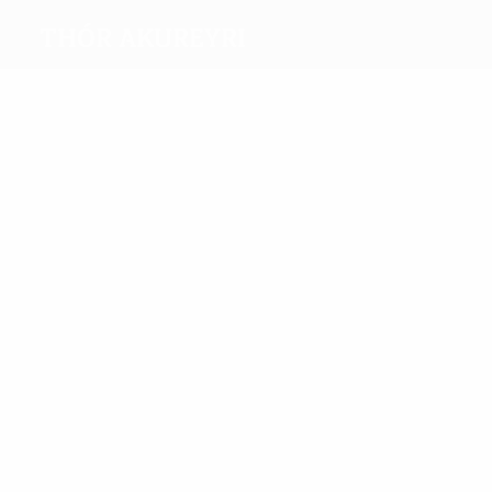
Thór Akureyri
Meilleurs
buteurs
3
1
Kristjánsson
Hjaltalin
Plus grand nombre
de matches