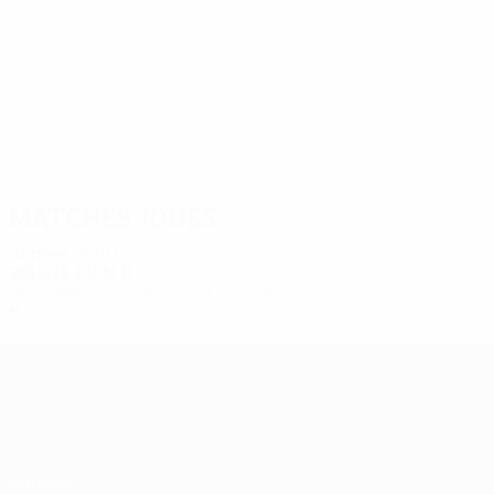
4
4
An. Albertsson
J. Hannesso
Matches joués
Années 2010
2012/13
J
V
N
D
Deuxième tour de qualification
4
1
1
2
UEFA Europa League
Matches