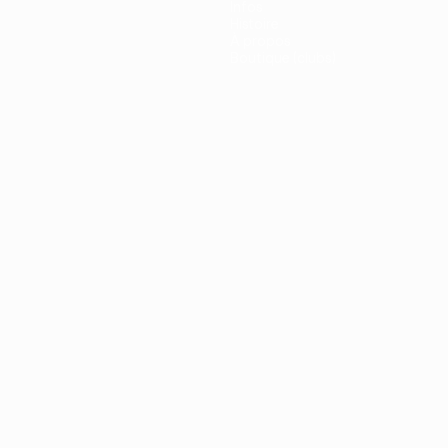
Infos
Histoire
À propos
Boutique (clubs)
ano
Português