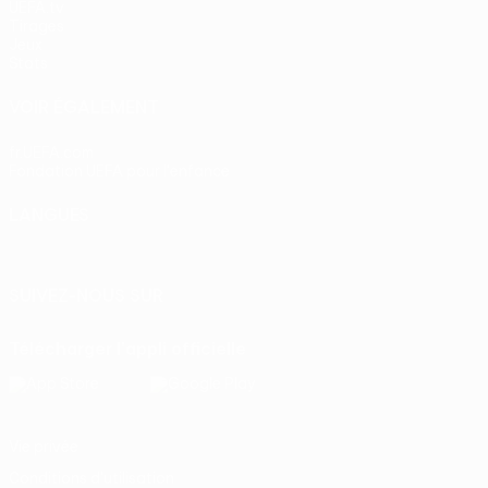
UEFA.tv
Tirages
Jeux
Stats
VOIR ÉGALEMENT
fr.UEFA.com
Fondation UEFA pour l'enfance
LANGUES
Français
English
Français
Deutsch
Русский
Español
Itali
SUIVEZ-NOUS SUR
Télécharger l'appli officielle
Vie privée
Conditions d'utilisation