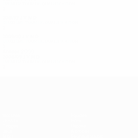
Premier tour de qualification
2
0
0
2
2011/12
J
V
N
D
Deuxième tour de qualification
2
0
0
2
2009/10
J
V
N
D
Deuxième tour de qualification
2
0
0
2
Années 2000
2008/09
J
V
N
D
Premier tour de qualification
2
0
0
2
UEFA Europa League
Matches
Équipes
UEFA.tv
Infos
Tirages
Histoire
Jeux
À propos
Stats
Boutique (clubs)