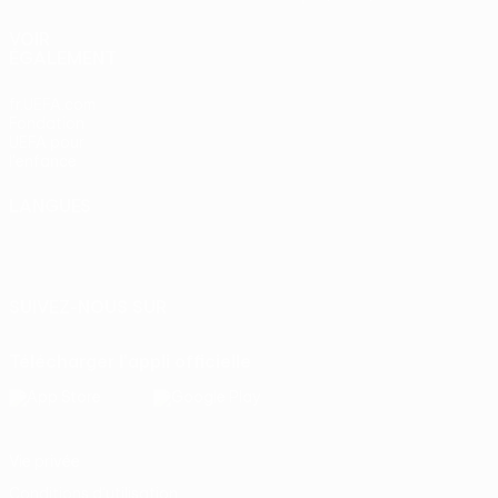
VOIR
ÉGALEMENT
fr.UEFA.com
Fondation
UEFA pour
l'enfance
LANGUES
Français
English
Français
Deutsch
Русский
Español
Italiano
Português
SUIVEZ-NOUS SUR
Télécharger l'appli officielle
Vie privée
Conditions d'utilisation