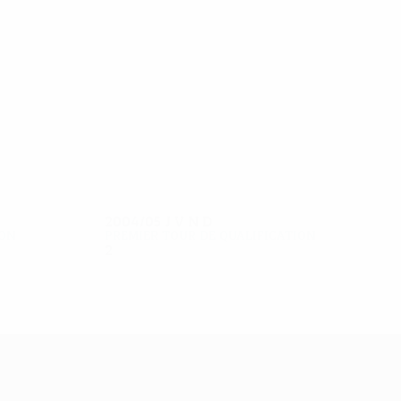
8
8
Grettnich
Fernandes
2004/05
J
V
N
D
ion
Premier tour de qualification
2
0
0
2