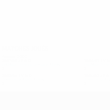
12
10
Ferreira
Da Mota
Matches joués
Années 2000
2007/08
J
V
N
D
2006/07
J
V
Premier tour de qualification
Premier tour
2
0
0
2
2
0
0
2
2003/04
J
V
N
D
2001/02
J
V
Tour de qualification
Tour de qual
2
0
0
2
2
0
0
2
UEFA Europa League