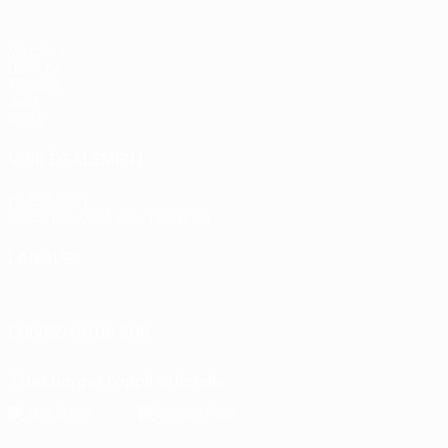
Matches
UEFA.tv
Tirages
Jeux
Stats
VOIR ÉGALEMENT
fr.UEFA.com
Fondation UEFA pour l'enfance
LANGUES
Français
English
Français
Deutsch
Русский
Español
Itali
SUIVEZ-NOUS SUR
Télécharger l'appli officielle