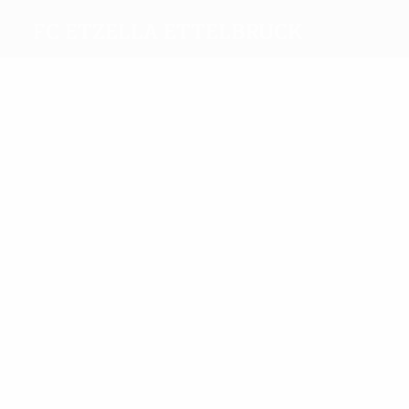
FC Etzella Ettelbruck
Meilleurs
buteurs
2
1
Mischo
Grettnich
Plus grand nombre
de matches