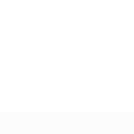
10
8
C. Leweck
Da Luz
N
D
2005/06
J
V
N
D
 de qualification
Premier tour de qualificat
2
0
0
2
N
D
ification