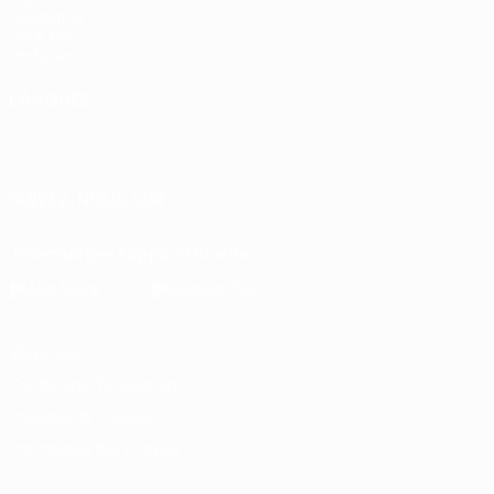
Fondation
UEFA pour
l'enfance
LANGUES
Français
English
Français
Deutsch
Русский
Español
Italiano
Português
SUIVEZ-NOUS SUR
Télécharger l'appli officielle
Vie privée
Conditions d'utilisation
Politique de cookies
Paramètres des cookies