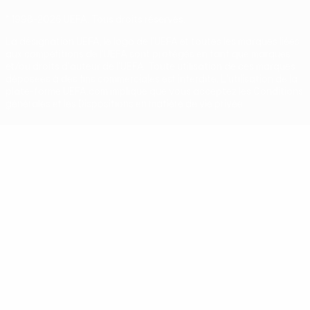
© 1998-2026 UEFA. Tous droits réservés.
La désignation UEFA, le logo de l'UEFA et toutes les marques liées
aux compétitions de l'UEFA sont protégés en tant que marques
et/ou droits d'auteur de l'UEFA. Toute utilisation de ces marques
déposées à des fins commerciales est interdite. L'utilisation de la
plate-forme UEFA.com implique que vous acceptez les Conditions
générales et les Dispositions en matière de vie privée.