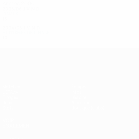
Années 2000
2005/06
J
V
N
D
Finale
15
8
3
4
2004/05
J
V
N
D
Huitièmes de finale
10
5
2
3
UEFA Europa League
Matches
Équipes
UEFA.tv
Infos
Tirages
Histoire
Jeux
À propos
Stats
Boutique (clubs)
VOIR
ÉGALEMENT
fr.UEFA.com