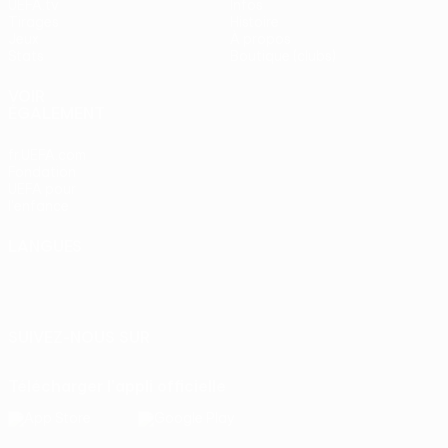
UEFA.tv
Infos
Tirages
Histoire
Jeux
À propos
Stats
Boutique (clubs)
VOIR
ÉGALEMENT
fr.UEFA.com
Fondation
UEFA pour
l'enfance
LANGUES
Français
English
Français
Deutsch
Русский
Español
Italiano
Português
SUIVEZ-NOUS SUR
Télécharger l'appli officielle