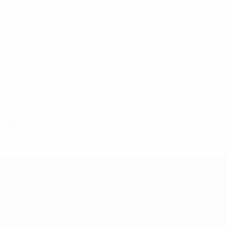
Tour préliminaire
1
0
0
1
2019/20
J
V
N
D
Deuxième tour de qualification
2
0
0
2
Années 2010
2017/18
J
V
N
D
Premier tour de qualification
2
0
0
2
2011/12
J
V
N
D
Premier tour de qualification
2
0
0
2
2010/11
J
V
N
D
Deuxième tour de qualification
2
0
0
2
UEFA Europa League
Matches
Équipes