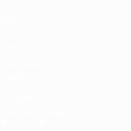
Matches
UEFA.tv
Tirages
Jeux
Stats
VOIR ÉGALEMENT
fr.UEFA.com
Fondation UEFA pour l'enfance
LANGUES
Français
English
Français
Deutsch
Русский
Español
Itali
SUIVEZ-NOUS SUR
Télécharger l'appli officielle