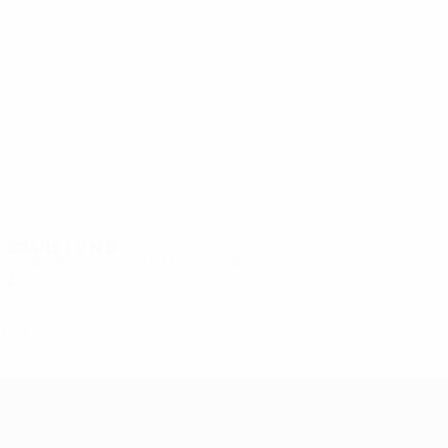
6
5
Kokko
Suoste
2014/15
J
V
N
D
Premier tour de qualification
2
1
0
1
tion