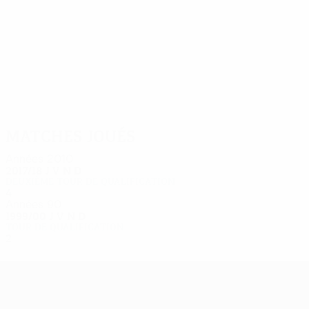
8
6
Engström
Koskimaa
Matches joués
Années 2010
2017/18
J
V
N
D
Deuxième tour de qualification
4
3
0
1
Années 90
1999/00
J
V
N
D
Tour de qualification
2
0
1
1
UEFA Europa League