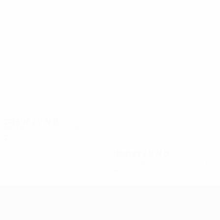
6
6
Lahti
Kangaskorpi
2015/16
J
V
N
D
Premier tour de qualification
2
0
1
1
1998/99
J
V
N
D
Deuxième tour de qualifica
4
1
1
2