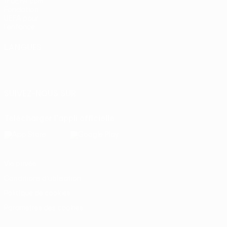
fr.UEFA.com
Fondation
UEFA pour
l'enfance
LANGUES
Français
English
Français
Deutsch
Русский
Español
Italiano
Português
SUIVEZ-NOUS SUR
Télécharger l'appli officielle
Vie privée
Conditions d'utilisation
Politique de cookies
Paramètres des cookies