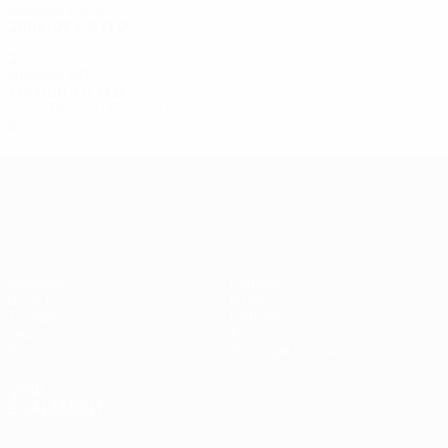
Années 2000
2004/05
J
V
N
D
Premier tour de qualification
2
0
0
2
Années 90
1999/00
J
V
N
D
Tour de qualification
2
0
0
2
UEFA Europa League
Matches
Équipes
UEFA.tv
Infos
Tirages
Histoire
Jeux
À propos
Stats
Boutique (clubs)
VOIR
ÉGALEMENT