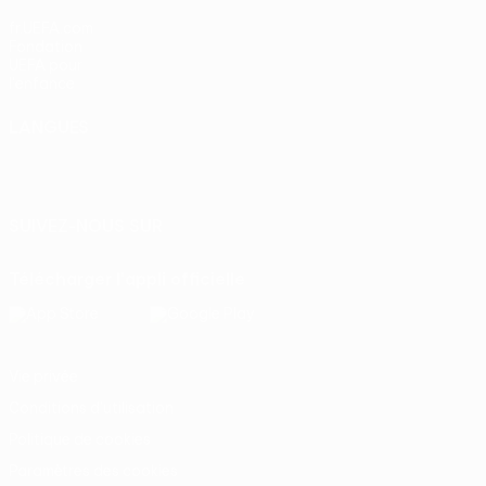
fr.UEFA.com
Fondation
UEFA pour
l'enfance
LANGUES
Français
English
Français
Deutsch
Русский
Español
Italiano
Português
SUIVEZ-NOUS SUR
Télécharger l'appli officielle
Vie privée
Conditions d'utilisation
Politique de cookies
Paramètres des cookies