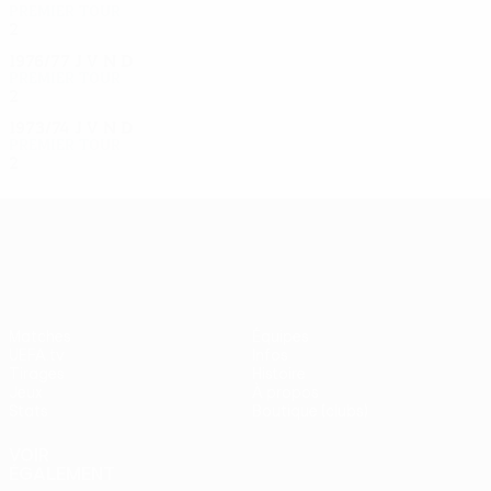
Premier tour
2
0
0
2
1976/77
J
V
N
D
Premier tour
2
0
0
2
1973/74
J
V
N
D
Premier tour
2
0
0
2
UEFA Europa League
Matches
Équipes
UEFA.tv
Infos
Tirages
Histoire
Jeux
À propos
Stats
Boutique (clubs)
VOIR
ÉGALEMENT