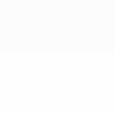
© 1998-2026 UEFA. Tous droits réservés.
La désignation UEFA, le logo de l'UEFA et toutes les marques liées
aux compétitions de l'UEFA sont protégés en tant que marques
et/ou droits d'auteur de l'UEFA. Toute utilisation de ces marques
déposées à des fins commerciales est interdite. L'utilisation de la
plate-forme UEFA.com implique que vous acceptez les Conditions
générales et les Dispositions en matière de vie privée.