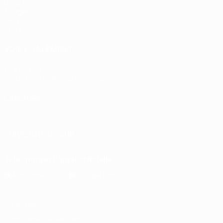
UEFA.tv
Tirages
Jeux
Stats
VOIR ÉGALEMENT
fr.UEFA.com
Fondation UEFA pour l'enfance
LANGUES
Français
English
Français
Deutsch
Русский
Español
Itali
SUIVEZ-NOUS SUR
Télécharger l'appli officielle
Vie privée
Conditions d'utilisation