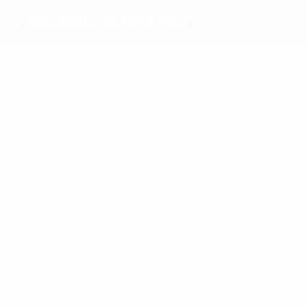
Gwardia Warszawa
Meilleurs
buteurs
4
1
Szymczak
Wisniewski
Plus grand nombre
de matches