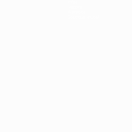
Infos
Histoire
À propos
Boutique (clubs)
ano
Português