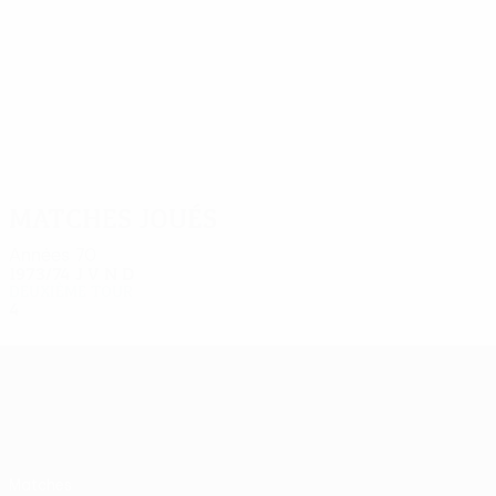
4
4
Szymczak
Kwasniewski
Matches joués
Années 70
1973/74
J
V
N
D
Deuxième tour
4
3
0
1
UEFA Europa League
Matches