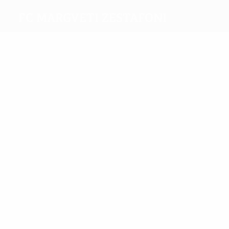
FC Margveti Zestafoni
Meilleurs
buteurs
1
1
Endeladze
Ukleba
Plus grand nombre
de matches