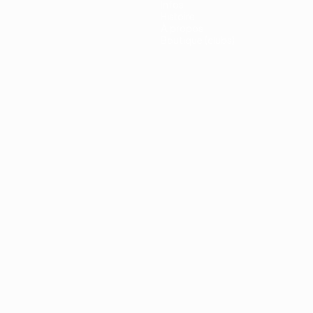
Infos
Histoire
À propos
Boutique (clubs)
ano
Português