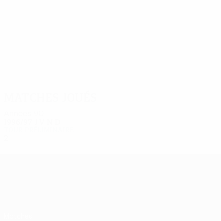
2
2
Berishvili
Endeladze
Matches joués
Années 90
1996/97
J
V
N
D
Tour préliminaire
2
1
0
1
UEFA Europa League
Matches