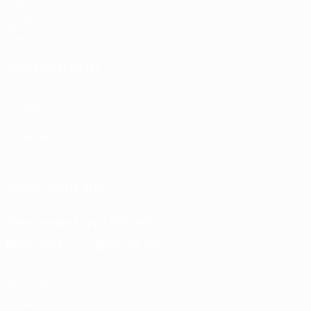
UEFA.tv
Tirages
Jeux
Stats
VOIR ÉGALEMENT
fr.UEFA.com
Fondation UEFA pour l'enfance
LANGUES
Français
English
Français
Deutsch
Русский
Español
Itali
SUIVEZ-NOUS SUR
Télécharger l'appli officielle
Vie privée
Conditions d'utilisation