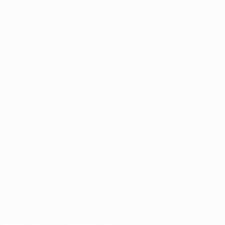
Matches
Équipes
UEFA.tv
Infos
Tirages
Histoire
Jeux
À propos
Stats
Boutique (clubs)
VOIR
ÉGALEMENT
fr.UEFA.com
Fondation
UEFA pour
l'enfance
LANGUES
Français
English
Français
Deutsch
Русский
Español
Italiano
Português
SUIVEZ-NOUS SUR
Télécharger l'appli officielle