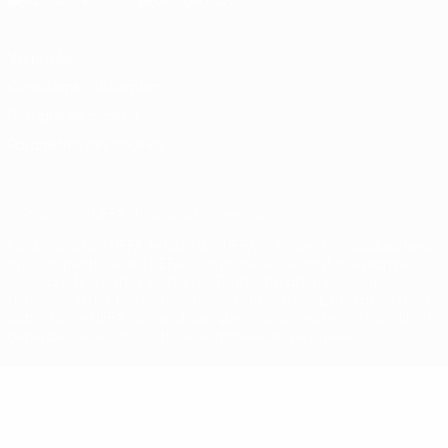
Vie privée
Conditions d'utilisation
Politique de cookies
Paramètres des cookies
© 1998-2026 UEFA. Tous droits réservés.
La désignation UEFA, le logo de l'UEFA et toutes les marques liées
aux compétitions de l'UEFA sont protégés en tant que marques
et/ou droits d'auteur de l'UEFA. Toute utilisation de ces marques
déposées à des fins commerciales est interdite. L'utilisation de la
plate-forme UEFA.com implique que vous acceptez les Conditions
générales et les Dispositions en matière de vie privée.