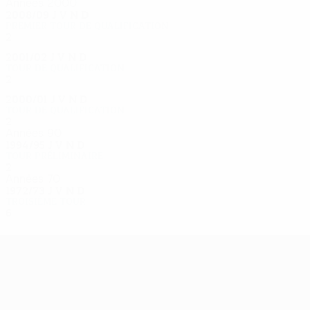
Années 2000
2008/09
J
V
N
D
Premier tour de qualification
2
0
0
2
2001/02
J
V
N
D
Tour de qualification
2
0
0
2
2000/01
J
V
N
D
Tour de qualification
2
0
1
1
Années 90
1994/95
J
V
N
D
Tour préliminaire
2
0
1
1
Années 70
1972/73
J
V
N
D
Troisième tour
6
5
1
0
UEFA Europa League