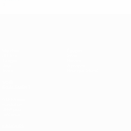
2
0
0
2
UEFA Europa League
Matches
Équipes
UEFA.tv
Infos
Tirages
Histoire
Jeux
À propos
Stats
Boutique (clubs)
VOIR
ÉGALEMENT
fr.UEFA.com
Fondation
UEFA pour
l'enfance
LANGUES