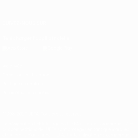
Français
English
Français
Deutsch
Русский
Español
Italiano
Português
SUIVEZ-NOUS SUR
Télécharger l'appli officielle
Vie privée
Conditions d'utilisation
Politique de cookies
Paramètres des cookies
© 1998-2026 UEFA. Tous droits réservés.
La désignation UEFA, le logo de l'UEFA et toutes les marques liées
aux compétitions de l'UEFA sont protégés en tant que marques
et/ou droits d'auteur de l'UEFA. Toute utilisation de ces marques