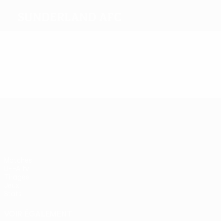
Sunderland AFC
Meilleurs buteurs
Plus grand nombre de matches
UEFA Europa League
Matches
UEFA.tv
Tirages
Jeux
Stats
VOIR ÉGALEMENT