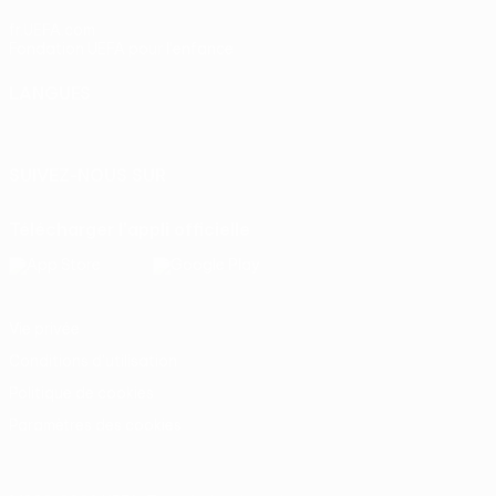
fr.UEFA.com
Fondation UEFA pour l'enfance
LANGUES
Français
English
Français
Deutsch
Русский
Español
Itali
SUIVEZ-NOUS SUR
Télécharger l'appli officielle
Vie privée
Conditions d'utilisation
Politique de cookies
Paramètres des cookies