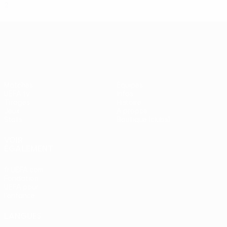
2
1
0
1
UEFA Europa League
Matches
Équipes
UEFA.tv
Infos
Tirages
Histoire
Jeux
À propos
Stats
Boutique (clubs)
VOIR
ÉGALEMENT
fr.UEFA.com
Fondation
UEFA pour
l'enfance
LANGUES