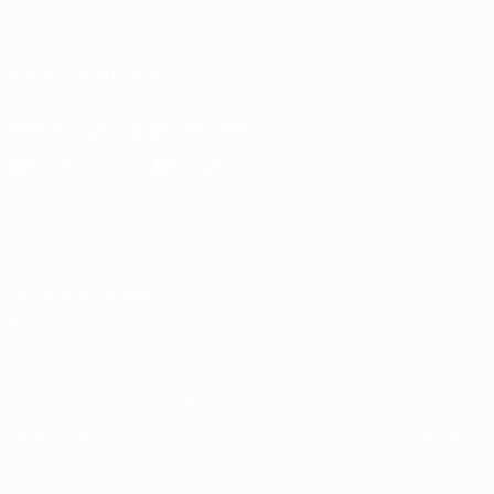
Français
English
Français
Deutsch
Русский
Español
Italiano
Português
SUIVEZ-NOUS SUR
Télécharger l'appli officielle
Vie privée
Conditions d'utilisation
Politique de cookies
Paramètres des cookies
© 1998-2026 UEFA. Tous droits réservés.
La désignation UEFA, le logo de l'UEFA et toutes les marques liées
aux compétitions de l'UEFA sont protégés en tant que marques
et/ou droits d'auteur de l'UEFA. Toute utilisation de ces marques