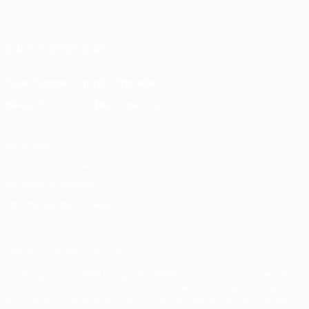
Français
English
Français
Deutsch
Русский
Español
Italiano
Português
SUIVEZ-NOUS SUR
Télécharger l'appli officielle
Vie privée
Conditions d'utilisation
Politique de cookies
Paramètres des cookies
© 1998-2026 UEFA. Tous droits réservés.
La désignation UEFA, le logo de l'UEFA et toutes les marques liées
aux compétitions de l'UEFA sont protégés en tant que marques
et/ou droits d'auteur de l'UEFA. Toute utilisation de ces marques