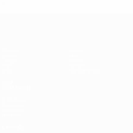
4
2
0
2
UEFA Europa League
Matches
Équipes
UEFA.tv
Infos
Tirages
Histoire
Jeux
À propos
Stats
Boutique (clubs)
VOIR
ÉGALEMENT
fr.UEFA.com
Fondation
UEFA pour
l'enfance
LANGUES