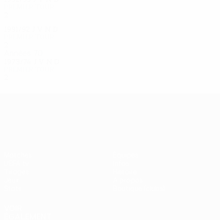
Premier tour
2
0
0
2
1991/92
J
V
N
D
Premier tour
2
0
0
2
Années 70
1973/74
J
V
N
D
Premier tour
2
0
0
2
UEFA Europa League
Matches
Équipes
UEFA.tv
Infos
Tirages
Histoire
Jeux
À propos
Stats
Boutique (clubs)
VOIR
ÉGALEMENT