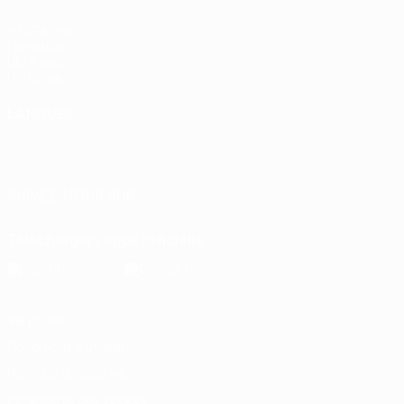
fr.UEFA.com
Fondation
UEFA pour
l'enfance
LANGUES
Français
English
Français
Deutsch
Русский
Español
Italiano
Português
SUIVEZ-NOUS SUR
Télécharger l'appli officielle
Vie privée
Conditions d'utilisation
Politique de cookies
Paramètres des cookies