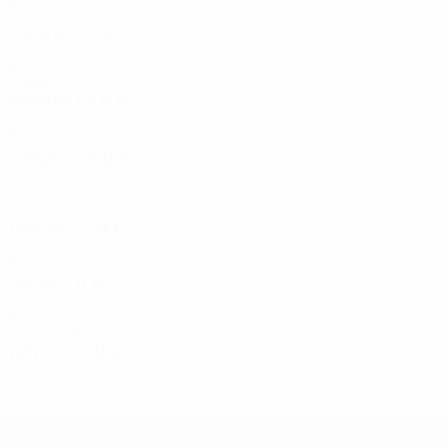
4
1
2
1
2009/10
J
V
N
D
Deuxième tour de qualification
4
1
1
2
Années 2000
2008/09
J
V
N
D
Deuxième tour de qualification
4
1
1
2
2003/04
J
V
N
D
Tour de qualification
2
0
0
2
Années 90
1999/00
J
V
N
D
Tour de qualification
2
0
1
1
1991/92
J
V
N
D
Premier tour
2
0
0
2
Années 70
1971/72
J
V
N
D
Premier tour
2
0
0
0
UEFA Europa League