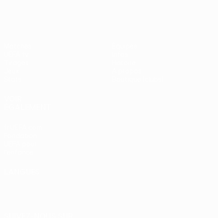
Matches
Équipes
UEFA.tv
Infos
Tirages
Histoire
Jeux
À propos
Stats
Boutique (clubs)
VOIR
ÉGALEMENT
fr.UEFA.com
Fondation
UEFA pour
l'enfance
LANGUES
Français
English
Français
Deutsch
Русский
Español
Italiano
Português
SUIVEZ-NOUS SUR