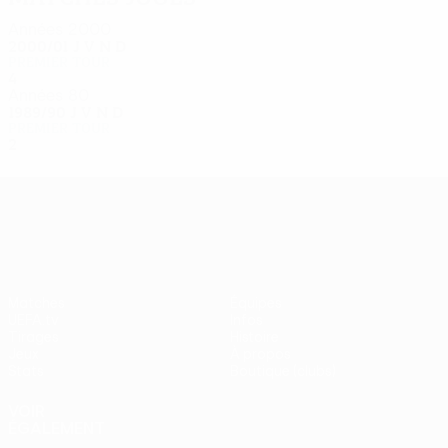
Années 2000
2000/01
J
V
N
D
Premier tour
4
2
1
1
Années 80
1989/90
J
V
N
D
Premier tour
2
0
0
2
UEFA Europa League
Matches
Équipes
UEFA.tv
Infos
Tirages
Histoire
Jeux
À propos
Stats
Boutique (clubs)
VOIR
ÉGALEMENT