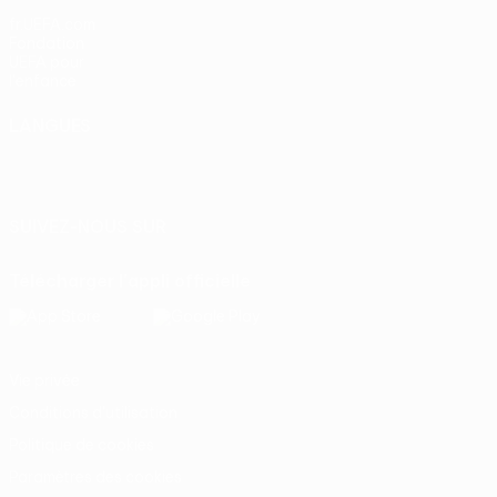
fr.UEFA.com
Fondation
UEFA pour
l'enfance
LANGUES
Français
English
Français
Deutsch
Русский
Español
Italiano
Português
SUIVEZ-NOUS SUR
Télécharger l'appli officielle
Vie privée
Conditions d'utilisation
Politique de cookies
Paramètres des cookies