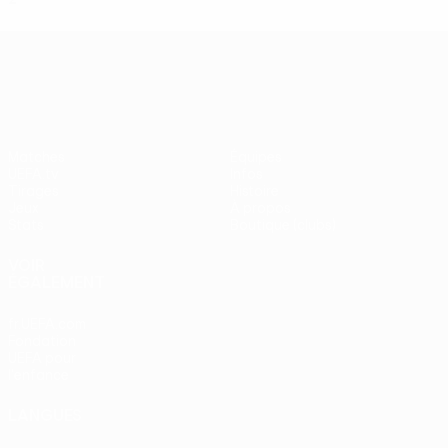
UEFA Europa League
Matches
Équipes
UEFA.tv
Infos
Tirages
Histoire
Jeux
À propos
Stats
Boutique (clubs)
VOIR
ÉGALEMENT
fr.UEFA.com
Fondation
UEFA pour
l'enfance
LANGUES
Français
English
Français
Deutsch
Русский
Español