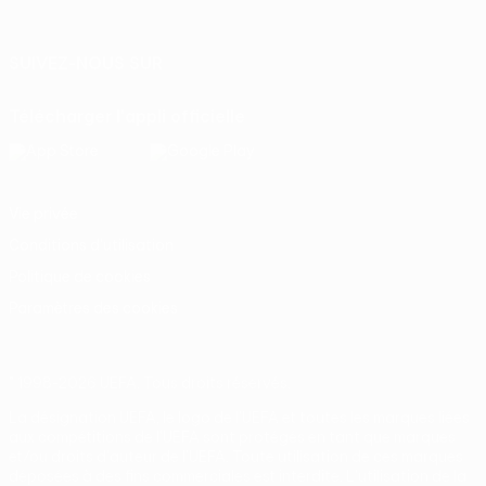
Italiano
Português
SUIVEZ-NOUS SUR
Télécharger l'appli officielle
Vie privée
Conditions d'utilisation
Politique de cookies
Paramètres des cookies
© 1998-2026 UEFA. Tous droits réservés.
La désignation UEFA, le logo de l'UEFA et toutes les marques liées
aux compétitions de l'UEFA sont protégés en tant que marques
et/ou droits d'auteur de l'UEFA. Toute utilisation de ces marques
déposées à des fins commerciales est interdite. L'utilisation de la