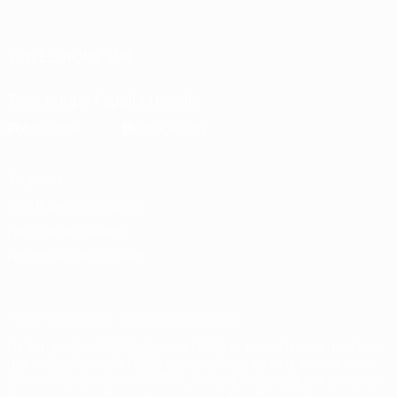
Italiano
Português
SUIVEZ-NOUS SUR
Télécharger l'appli officielle
Vie privée
Conditions d'utilisation
Politique de cookies
Paramètres des cookies
© 1998-2026 UEFA. Tous droits réservés.
La désignation UEFA, le logo de l'UEFA et toutes les marques liées
aux compétitions de l'UEFA sont protégés en tant que marques
et/ou droits d'auteur de l'UEFA. Toute utilisation de ces marques
déposées à des fins commerciales est interdite. L'utilisation de la