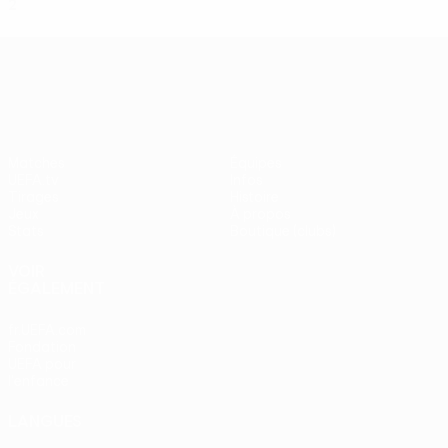
2
0
0
2
UEFA Europa League
Matches
Équipes
UEFA.tv
Infos
Tirages
Histoire
Jeux
À propos
Stats
Boutique (clubs)
VOIR
ÉGALEMENT
fr.UEFA.com
Fondation
UEFA pour
l'enfance
LANGUES
Français
English
Français
Deutsch
Русский
Español