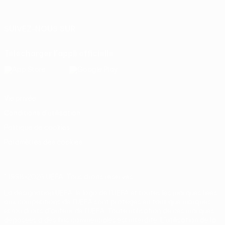
Italiano
Português
SUIVEZ-NOUS SUR
Télécharger l'appli officielle
Vie privée
Conditions d'utilisation
Politique de cookies
Paramètres des cookies
© 1998-2026 UEFA. Tous droits réservés.
La désignation UEFA, le logo de l'UEFA et toutes les marques liées
aux compétitions de l'UEFA sont protégés en tant que marques
et/ou droits d'auteur de l'UEFA. Toute utilisation de ces marques
déposées à des fins commerciales est interdite. L'utilisation de la