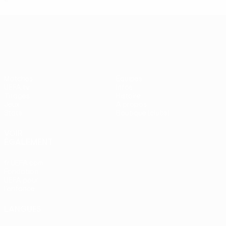
UEFA Europa League
Matches
Équipes
UEFA.tv
Infos
Tirages
Histoire
Jeux
À propos
Stats
Boutique (clubs)
VOIR
ÉGALEMENT
fr.UEFA.com
Fondation
UEFA pour
l'enfance
LANGUES
Français
English
Français
Deutsch
Русский
Español