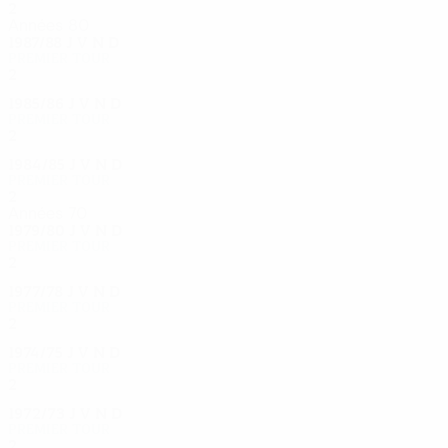
2
0
0
2
Années 80
1987/88
J
V
N
D
Premier tour
2
0
1
1
1985/86
J
V
N
D
Premier tour
2
0
1
1
1984/85
J
V
N
D
Premier tour
2
1
0
1
Années 70
1979/80
J
V
N
D
Premier tour
2
0
1
1
1977/78
J
V
N
D
Premier tour
2
0
1
1
1974/75
J
V
N
D
Premier tour
2
0
0
2
1972/73
J
V
N
D
Premier tour
2
0
0
2