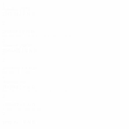
1
0
1
0
Années 2010
2012/13
J
V
N
D
Premier tour de qualification
2
0
1
1
2011/12
J
V
N
D
Deuxième tour de qualification
2
0
1
1
Années 2000
2004/05
J
V
N
D
Premier tour de qualification
2
0
1
1
2000/01
J
V
N
D
Premier tour
4
2
0
2
Années 90
1997/98
J
V
N
D
Premier tour de qualification
2
0
0
2
1996/97
J
V
N
D
Tour préliminaire
2
0
2
0
1993/94
J
V
N
D
Premier tour