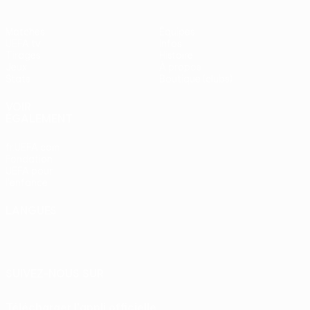
Matches
Équipes
UEFA.tv
Infos
Tirages
Histoire
Jeux
À propos
Stats
Boutique (clubs)
VOIR
ÉGALEMENT
fr.UEFA.com
Fondation
UEFA pour
l'enfance
LANGUES
Français
English
Français
Deutsch
Русский
Español
Italiano
Português
SUIVEZ-NOUS SUR
Télécharger l'appli officielle