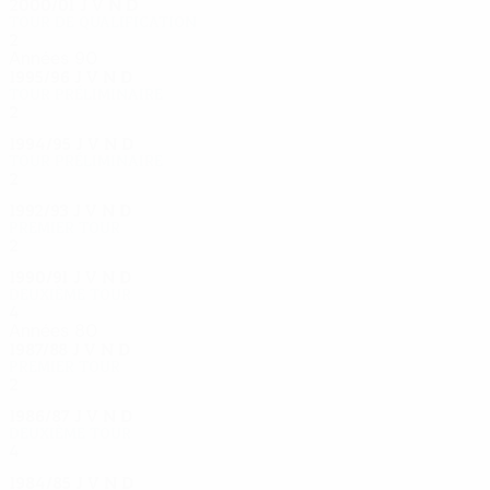
2000/01
J
V
N
D
Tour de qualification
2
0
1
1
Années 90
1995/96
J
V
N
D
Tour préliminaire
2
0
2
0
1994/95
J
V
N
D
Tour préliminaire
2
0
0
2
1992/93
J
V
N
D
Premier tour
2
0
0
2
1990/91
J
V
N
D
Deuxième tour
4
2
0
2
Années 80
1987/88
J
V
N
D
Premier tour
2
1
0
1
1986/87
J
V
N
D
Deuxième tour
4
2
0
2
1984/85
J
V
N
D