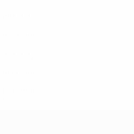
Troisième tour
6
3
1
2
1983/84
J
V
N
D
Premier tour
2
1
1
0
1982/83
J
V
N
D
Demi-finales
10
5
2
3
Années 70
1979/80
J
V
N
D
Troisième tour
6
4
1
1
1975/76
J
V
N
D
Premier tour
2
0
1
1
1973/74
J
V
N
D
Deuxième tour
4
1
2
1
UEFA Europa League