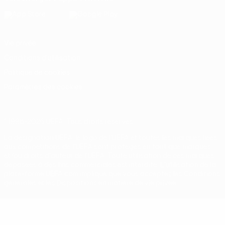
Vie privée
Conditions d'utilisation
Politique de cookies
Paramètres des cookies
© 1998-2026 UEFA. Tous droits réservés.
La désignation UEFA, le logo de l'UEFA et toutes les marques liées
aux compétitions de l'UEFA sont protégés en tant que marques
et/ou droits d'auteur de l'UEFA. Toute utilisation de ces marques
déposées à des fins commerciales est interdite. L'utilisation de la
plate-forme UEFA.com implique que vous acceptez les Conditions
générales et les Dispositions en matière de vie privée.