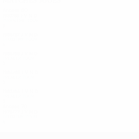
Matches joués
Années 80
1987/88
J
V
N
D
Troisième tour
6
2
1
3
1986/87
J
V
N
D
Deuxième tour
4
1
2
1
1985/86
J
V
N
D
Premier tour
2
0
1
1
1984/85
J
V
N
D
Premier tour
2
1
0
1
1983/84
J
V
N
D
Premier tour
2
0
1
1
Années 70
1976/77
J
V
N
D
Deuxième tour
4
1
0
3
UEFA Europa League