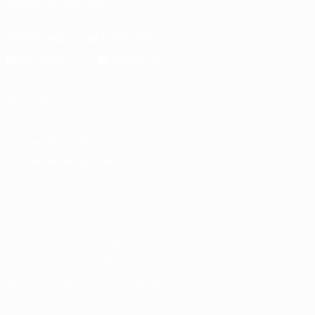
SUIVEZ-NOUS SUR
Télécharger l'appli officielle
Vie privée
Conditions d'utilisation
Politique de cookies
Paramètres des cookies
© 1998-2026 UEFA. Tous droits réservés.
La désignation UEFA, le logo de l'UEFA et toutes les marques liées
aux compétitions de l'UEFA sont protégés en tant que marques
et/ou droits d'auteur de l'UEFA. Toute utilisation de ces marques
déposées à des fins commerciales est interdite. L'utilisation de la
plate-forme UEFA.com implique que vous acceptez les Conditions
générales et les Dispositions en matière de vie privée.