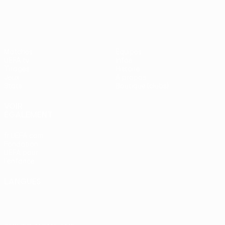
Matches
Équipes
UEFA.tv
Infos
Tirages
Histoire
Jeux
À propos
Stats
Boutique (clubs)
VOIR
ÉGALEMENT
fr.UEFA.com
Fondation
UEFA pour
l'enfance
LANGUES
Français
English
Français
Deutsch
Русский
Español
Italiano
Português