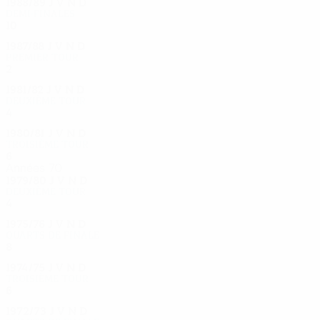
1988/89
J
V
N
D
Demi-finales
10
5
3
2
1987/88
J
V
N
D
Premier tour
2
1
0
1
1981/82
J
V
N
D
Deuxième tour
4
2
1
1
1980/81
J
V
N
D
Troisième tour
6
2
3
1
Années 70
1979/80
J
V
N
D
Deuxième tour
4
2
2
0
1975/76
J
V
N
D
Quarts de finale
8
3
3
2
1974/75
J
V
N
D
Troisième tour
6
1
4
1
1972/73
J
V
N
D