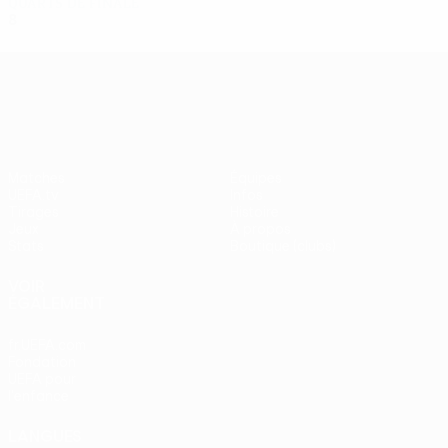
Quarts de finale
8
5
1
2
UEFA Europa League
Matches
Équipes
UEFA.tv
Infos
Tirages
Histoire
Jeux
À propos
Stats
Boutique (clubs)
VOIR
ÉGALEMENT
fr.UEFA.com
Fondation
UEFA pour
l'enfance
LANGUES