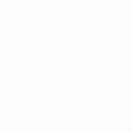
Français
English
Français
Deutsch
Русский
Español
Italiano
Português
SUIVEZ-NOUS SUR
Télécharger l'appli officielle
Vie privée
Conditions d'utilisation
Politique de cookies
Paramètres des cookies
© 1998-2026 UEFA. Tous droits réservés.
La désignation UEFA, le logo de l'UEFA et toutes les marques liées
aux compétitions de l'UEFA sont protégés en tant que marques
et/ou droits d'auteur de l'UEFA. Toute utilisation de ces marques