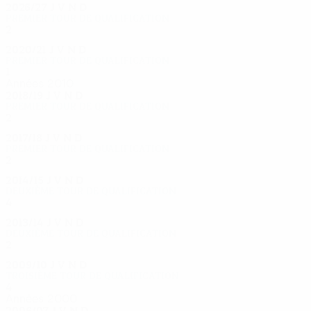
2026/27
J
V
N
D
Premier tour de qualification
2
0
0
2
2020/21
J
V
N
D
Premier tour de qualification
1
0
0
1
Années 2010
2018/19
J
V
N
D
Premier tour de qualification
2
1
0
1
2017/18
J
V
N
D
Premier tour de qualification
2
0
0
2
2014/15
J
V
N
D
Deuxième tour de qualification
4
2
0
2
2013/14
J
V
N
D
Deuxième tour de qualification
2
0
0
2
2009/10
J
V
N
D
Troisième tour de qualification
4
1
2
1
Années 2000
2006/07
J
V
N
D