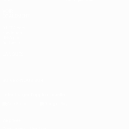
VOIR
ÉGALEMENT
fr.UEFA.com
Fondation
UEFA pour
l'enfance
LANGUES
Français
English
Français
Deutsch
Русский
Español
Italiano
Português
SUIVEZ-NOUS SUR
Télécharger l'appli officielle
Vie privée
Conditions d'utilisation