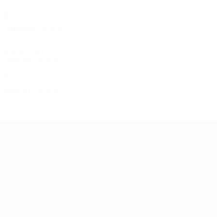
Premier tour
6
3
2
1
2003/04
J
V
N
D
Tour de qualification
2
0
0
2
Années 90
1992/93
J
V
N
D
Premier tour
2
0
0
2
1990/91
J
V
N
D
Premier tour
2
0
1
1
UEFA Europa League
Matches
Équipes
UEFA.tv
Infos
Tirages
Histoire
Jeux
À propos
Stats
Boutique (clubs)