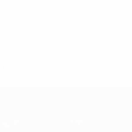
Années 90
1998/99
J
V
N
D
Premier tour
2
0
1
1
1997/98
J
V
N
D
Deuxième tour
4
2
1
1
1996/97
J
V
N
D
Troisième tour
6
2
2
2
Années 80
1985/86
J
V
N
D
Premier tour
2
0
1
1
UEFA Europa League
Matches
Équipes
UEFA.tv
Infos