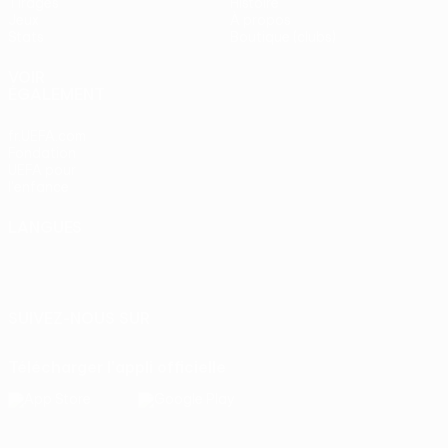
Tirages
Histoire
Jeux
À propos
Stats
Boutique (clubs)
VOIR
ÉGALEMENT
fr.UEFA.com
Fondation
UEFA pour
l'enfance
LANGUES
Français
English
Français
Deutsch
Русский
Español
Italiano
Português
SUIVEZ-NOUS SUR
Télécharger l'appli officielle