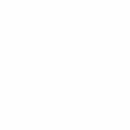
1979/80
J
V
N
D
Deuxième tour
4
0
2
2
1978/79
J
V
N
D
Premier tour
2
0
1
1
1977/78
J
V
N
D
Premier tour
2
1
0
1
1975/76
J
V
N
D
Deuxième tour
4
2
1
1
UEFA Europa League
Matches
Équipes
UEFA.tv
Infos
Tirages
Histoire
Jeux
À propos