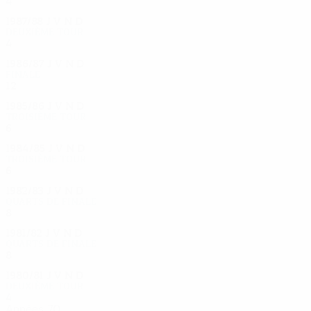
4
3
0
1
1987/88
J
V
N
D
Deuxième tour
4
2
1
1
1986/87
J
V
N
D
Finale
12
6
3
3
1985/86
J
V
N
D
Troisième tour
6
3
2
1
1984/85
J
V
N
D
Troisième tour
6
3
1
2
1982/83
J
V
N
D
Quarts de finale
8
3
4
1
1981/82
J
V
N
D
Quarts de finale
8
4
1
3
1980/81
J
V
N
D
Deuxième tour
4
1
3
0
Années 70