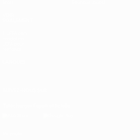
Stats
Boutique (clubs)
VOIR
ÉGALEMENT
fr.UEFA.com
Fondation
UEFA pour
l'enfance
LANGUES
Français
English
Français
Deutsch
Русский
Español
Italiano
Português
SUIVEZ-NOUS SUR
Télécharger l'appli officielle
Vie privée