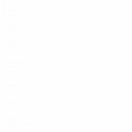
2
0
1
1
2011/12
J
V
N
D
Deuxième tour de qualification
2
1
0
1
2010/11
J
V
N
D
Barrages
2
0
1
1
Années 2000
2005/06
J
V
N
D
Deuxième tour de qualification
2
0
2
0
Années 90
1997/98
J
V
N
D
Deuxième tour de qualification
4
2
1
1
1993/94
J
V
N
D
Premier tour
2
1
0
1
1990/91
J
V
N
D
Deuxième tour
4
1
1
2
Années 80
1989/90
J
V
N
D
Deuxième tour