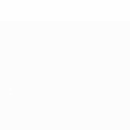
2019/20
J
V
N
D
Premier tour de qualification
2
0
0
2
UEFA Europa League
Matches
Équipes
UEFA.tv
Infos
Tirages
Histoire
Jeux
À propos
Stats
Boutique (clubs)
VOIR
ÉGALEMENT
fr.UEFA.com
Fondation
UEFA pour
l'enfance