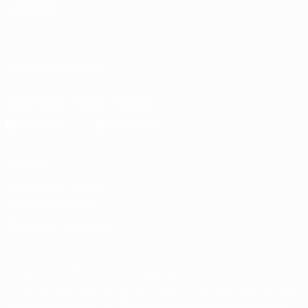
LANGUES
Français
English
Français
Deutsch
Русский
Español
Italiano
Português
SUIVEZ-NOUS SUR
Télécharger l'appli officielle
Vie privée
Conditions d'utilisation
Politique de cookies
Paramètres des cookies
© 1998-2026 UEFA. Tous droits réservés.
La désignation UEFA, le logo de l'UEFA et toutes les marques liées
aux compétitions de l'UEFA sont protégés en tant que marques