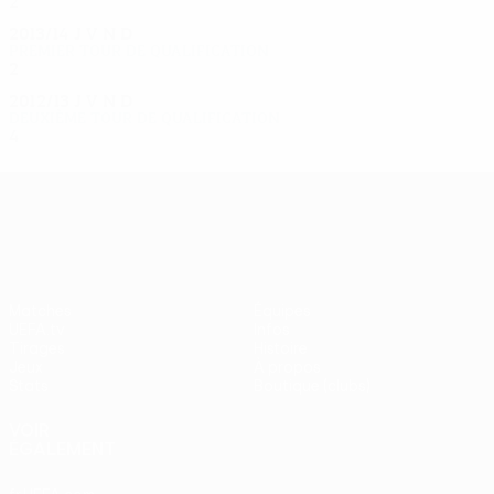
2
0
0
2
2013/14
J
V
N
D
Premier tour de qualification
2
0
0
2
2012/13
J
V
N
D
Deuxième tour de qualification
4
0
2
2
UEFA Europa League
Matches
Équipes
UEFA.tv
Infos
Tirages
Histoire
Jeux
À propos
Stats
Boutique (clubs)
VOIR
ÉGALEMENT