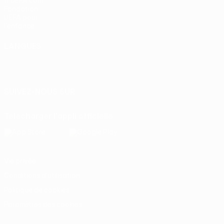
fr.UEFA.com
Fondation
UEFA pour
l'enfance
LANGUES
Français
English
Français
Deutsch
Русский
Español
Italiano
Português
SUIVEZ-NOUS SUR
Télécharger l'appli officielle
Vie privée
Conditions d'utilisation
Politique de cookies
Paramètres des cookies